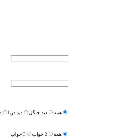
همه
دید جنگل
دید دریا
د
همه
2 خواب
3 خواب